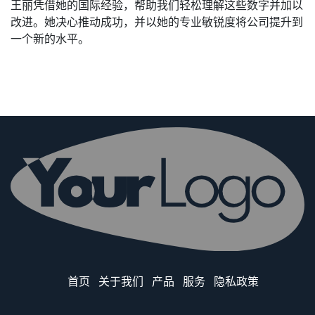
王丽凭借她的国际经验，帮助我们轻松理解这些数字并加以
改进。她决心推动成功，并以她的专业敏锐度将公司提升到
一个新的水平。
首页
关于我们
产品
服务
‎隐私政策‎