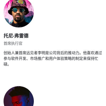
托尼·弗雷德
首席执行官
创始人兼首席远见者李明是公司背后的推动力。他喜欢通过
参与软件开发、市场推广和用户体验策略的制定来保持忙
碌。